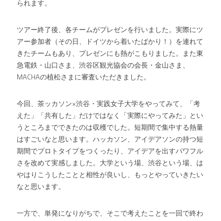
られます。
ツアー終了後、各チームがプレゼンを行いました。実際にツ
アー参加者（その日、ドイツから着いたばかり！）を連れて
きたチームもあり、プレゼンにも熱がこもりました。また東
急電鉄・山口さま、渋谷区観光協会の会長・金山さま、
MACHAの植松さまに審査いただきました。
今回、茶ッカソン×渋谷・実践女子大学をやってみて、「考
えた」「共有した」だけではなく「実際にやってみた」とい
うところまでできたのは収穫でした。短期間で集中する熱量
はすごいなと思います。ハッカソン、アイデアソンの持つ短
期間でプロトタイプをつくったり、アイデアを出すパワフル
さを改めて実感しました。大学という場、渋谷という場、は
やはりこうしたことと相性が良いし、もっとやっていきたい
なと思います。
一方で、単発になりがちで、そこで考えたことを一回で終わ