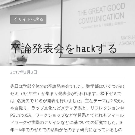
サイトへ戻る
卒論発表会をhackする
2017年2月8日
先日は学部全体での卒論発表会でした。弊学部はいくつかの
ゼミ（3,4年生）が集まり発表会が行われます。松下ゼミで
は1名病欠で11名が発表を行いました。主なテーマは2.5次元
や自撮り、ラップ文化などメディア系と、リフレクションや
PBLでのSA、ワークショップなど学習系とでどれもフィール
ドワークや実際のデザインなどに基づいての研究でした。3
年～4年でのゼミでの活動がそのまま研究になっているもの