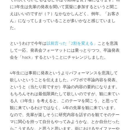
に3年生は先輩の発表を聞いて質疑に参加するというと聞こ
えはいいのですが（？）なかなかしんどく、例年、「お客さ
ん」になってしまっていることが多いかなと感じていまし
た。
というわけで今年は
以前言った「2割を変える」
ことを意識
して一応、発表会フォーマットには乗っとりつつ、卒論発表
会を「hack」するということにチャレンジしました。
4年生には事前に発表というよりパフォーマンスを意識して
欲しいということを伝えました。パワポで卒論内容を発表、
というと（当たり前ですが）卒論の内容の要約になります。
もちろんそれは最低限満たして欲しいのですが、観に来てい
る人（3年生）を考えると、このテーマを聞こう、と思って
観に来ているわけではなく、4年の先輩を観に来ています。
なので、先輩が楽しそうに研究内容を話すのを観てそのテー
マに関心を持って自分もやってみようかな、とか自分だった
らこうするな、と思うと思います。街におけるサイファーや