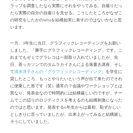
ラップを調査したなら実際にそれをやってみる。自撮りだっ
たら実際の自分の自撮りを見せる。こうしたところがなぜこ
の研究をしたかのwhyを結構如実に表すのではないかなと思
います。
一方、3年生に当日、グラフィックレコーディングをお願い
しました。「勝手にグラフィックレコーディング」です。こ
れまでもゼミでグラレコは一部取り入れていましたが、先
日、茶ッカソンでのタムラカイさんによる落書き講座、そし
て
清水淳子さんの『グラフィックレコーディング』
を学生に
貸したところ、もっとやりたいという声が出て来たのでそれ
に便乗した形です（笑）通常の？会議やワークショップとは
異なり、発表会なので時間的には結構厳しいのですが、チー
ムでこの辺りのロジティクスを考えるのも結構刺激になった
のではと思います。発表する4年生からは最初、恥ずかしい
としきりに言っていましたが、出来上がってみると結構嬉し
そうにしていました。